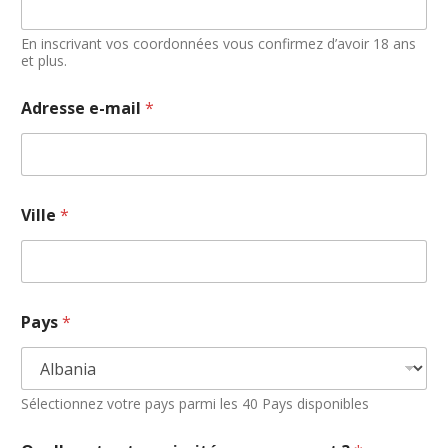
En inscrivant vos coordonnées vous confirmez d’avoir 18 ans
et plus.
Adresse e-mail
*
:
Ville
*
N
o
m
v
e
u
Pays
*
x
Sélectionnez votre pays parmi les 40 Pays disponibles